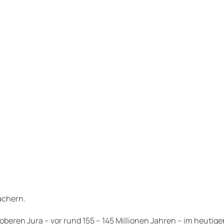
M
i
n
i
-
S
c
h
ä
d
e
l
D
i
achern.
n
o
 oberen Jura – vor rund 155 – 145 Millionen Jahren – im heuti