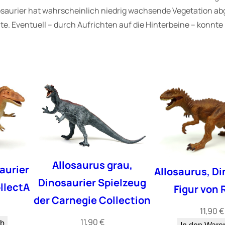
s
osaurier hat wahrscheinlich niedrig wachsende Vegetation abg
a
nte. Eventuell – durch Aufrichten auf die Hinterbeine – kon
u
r
i
e
r
v
o
n
S
a
Allosaurus grau,
aurier
Allosaurus, Di
f
Dinosaurier Spielzeug
llectA
Figur von 
a
der Carnegie Collection
r
11,90
€
i
11,90
€
rb