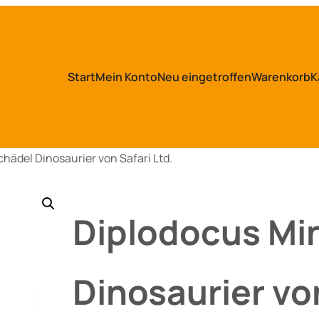
Start
Mein Konto
Neu eingetroffen
Warenkorb
K
hädel Dinosaurier von Safari Ltd.
Diplodocus Mi
Dinosaurier von