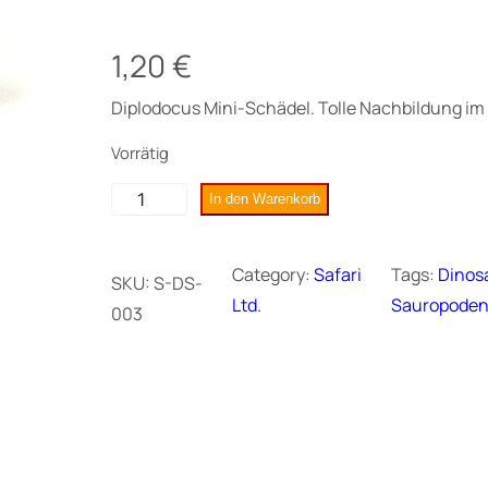
1,20
€
Diplodocus Mini-Schädel. Tolle Nachbildung im 
Vorrätig
D
In den Warenkorb
i
p
Category:
Safari
Tags:
Dinos
SKU:
S-DS-
l
Ltd.
Sauropode
003
o
d
o
c
u
s