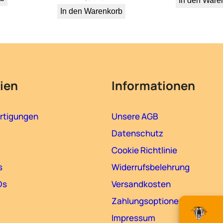
In den Ware
L
In den Warenkorb
t
d
.
M
e
ien
Informationen
n
g
rtigungen
Unsere AGB
e
Datenschutz
Cookie Richtlinie
s
Widerrufsbelehrung
Ds
Versandkosten
Zahlungsoptionen
Impressum