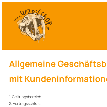
Zum
Inhalt
springen
Allgemeine Geschäfts
mit Kundeninformation
1. Geltungsbereich
2. Vertragsschluss