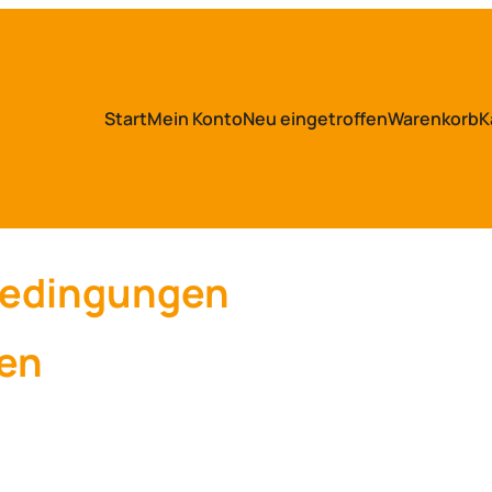
Start
Mein Konto
Neu eingetroffen
Warenkorb
K
bedingungen
en