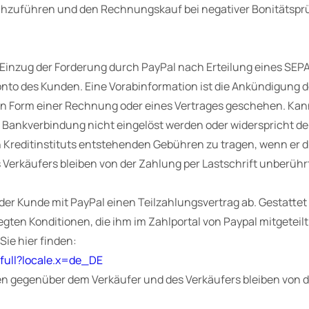
urchzuführen und den Rechnungskauf bei negativer Bonitäts
er Einzug der Forderung durch PayPal nach Erteilung eines SEP
to des Kunden. Eine Vorabinformation ist die Ankündigung de
 in Form einer Rechnung oder eines Vertrages geschehen. Kan
Bankverbindung nicht eingelöst werden oder widerspricht der
 Kreditinstituts entstehenden Gebühren zu tragen, wenn er die
Verkäufers bleiben von der Zahlung per Lastschrift unberühr
 der Kunde mit PayPal einen Teilzahlungsvertrag ab. Gestattet
en Konditionen, die ihm im Zahlportal von Paypal mitgeteilt
ie hier finden:
full?locale.x=de_DE
ten gegenüber dem Verkäufer und des Verkäufers bleiben von 