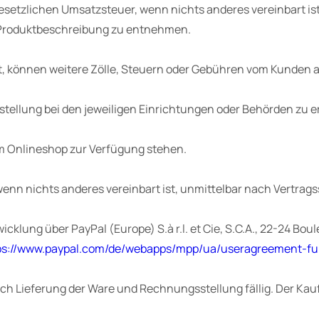
 gesetzlichen Umsatzsteuer, wenn nichts anderes vereinbart ist
er Produktbeschreibung zu entnehmen.
lgt, können weitere Zölle, Steuern oder Gebühren vom Kunden 
stellung bei den jeweiligen Einrichtungen oder Behörden zu e
im Onlineshop zur Verfügung stehen.
enn nichts anderes vereinbart ist, unmittelbar nach Vertragss
icklung über PayPal (Europe) S.à r.l. et Cie, S.C.A., 22-24 Bo
ps://www.paypal.com/de/webapps/mpp/ua/useragreement-fu
ach Lieferung der Ware und Rechnungsstellung fällig. Der Kau