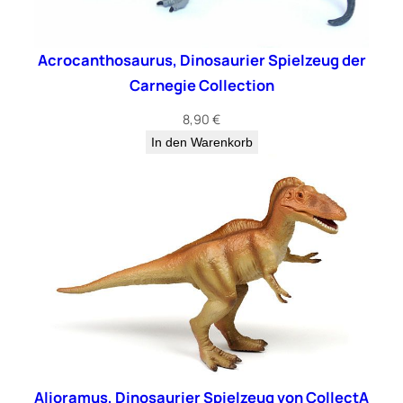
u
r
v
Acrocanthosaurus, Dinosaurier Spielzeug der
o
Carnegie Collection
n
S
8,90
€
a
In den Warenkorb
f
a
r
i
L
t
d
.
M
e
n
Alioramus, Dinosaurier Spielzeug von CollectA
g