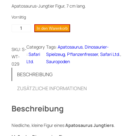
Apatosaurus-Jungtier Figur, 7 cm lang.
Vorrätig
A
In den Warenkorb
p
a
Category
Tags:
Apatosaurus
, 
Dinosaurier-
SKU:
S-
t
:
Safari
Spielzeug
, 
Pflanzenfresser
, 
Safari Ltd.
, 
WT-
o
Ltd.
Sauropoden
029
s
a
BESCHREIBUNG
u
r
ZUSÄTZLICHE INFORMATIONEN
u
s
Beschreibung
J
u
n
Niedliche, kleine Figur eines
Apatosaurus Jungtiers
.
g