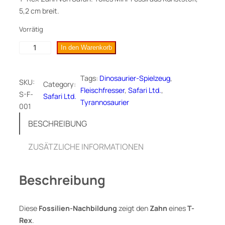
5,2 cm breit.
Vorrätig
T
In den Warenkorb
-
R
Tags:
Dinosaurier-Spielzeug
, 
SKU:
e
Category:
Fleischfresser
, 
Safari Ltd.
, 
S-F-
x
Safari Ltd.
Tyrannosaurier
001
Z
a
BESCHREIBUNG
h
n
ZUSÄTZLICHE INFORMATIONEN
,
M
Beschreibung
i
n
i
Diese
Fossilien-Nachbildung
zeigt den
Zahn
eines
T-
-
Rex
.