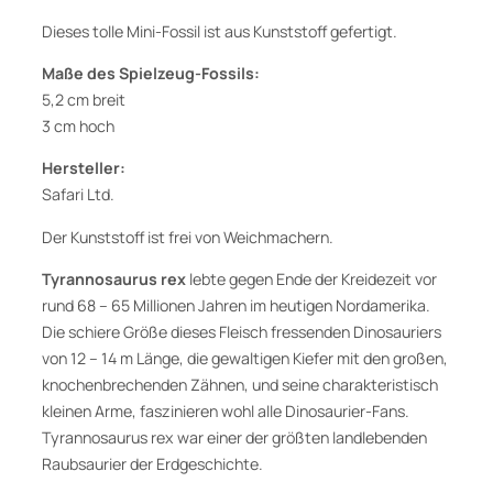
F
o
Dieses tolle Mini-Fossil ist aus Kunststoff gefertigt.
s
Maße des Spielzeug-Fossils:
s
5,2 cm breit
i
3 cm hoch
l
F
Hersteller:
i
Safari Ltd.
g
Der Kunststoff ist frei von Weichmachern.
u
r
Tyrannosaurus rex
lebte gegen Ende der Kreidezeit vor
v
rund 68 – 65 Millionen Jahren im heutigen Nordamerika.
o
Die schiere Größe dieses Fleisch fressenden Dinosauriers
n
von 12 – 14 m Länge, die gewaltigen Kiefer mit den großen,
S
knochenbrechenden Zähnen, und seine charakteristisch
a
kleinen Arme, faszinieren wohl alle Dinosaurier-Fans.
f
Tyrannosaurus rex war einer der größten landlebenden
a
Raubsaurier der Erdgeschichte.
r