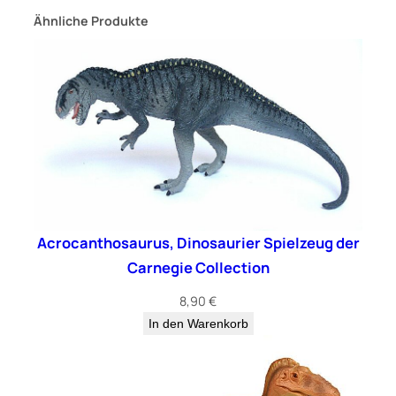
i
Ähnliche Produkte
L
t
d
.
M
e
n
g
e
Acrocanthosaurus, Dinosaurier Spielzeug der
Carnegie Collection
8,90
€
In den Warenkorb