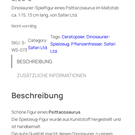
Dinosaurier-Spielfigur eines Psittacosaurus im Maßstab
ca. 1:15, 13 cm lang, von Safari Ltd.
Nicht vorrätig
Tags:
Ceratopsier
, 
Dinosaurier-
Category:
SKU:
S-
Spielzeug
, 
Pflanzenfresser
, 
Safari
Safari Ltd.
WS-073
Ltd.
BESCHREIBUNG
ZUSÄTZLICHE INFORMATIONEN
Beschreibung
Schöne Figur eines
Psittacosaurus
.
Die Spielzeug-Figur wurde aus Kunststoff hergestellt und
ist handbemalt.
Die gute Qualität macht diesen Dinosaurier zu einem