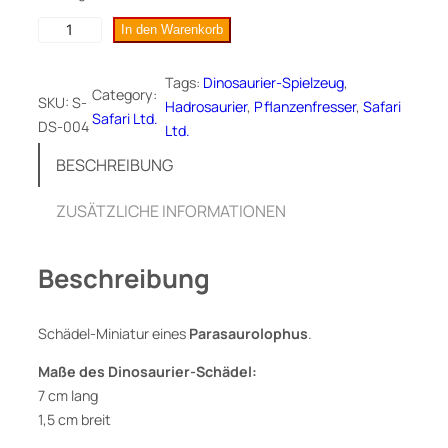
P
In den Warenkorb
a
r
Tags:
Dinosaurier-Spielzeug
, 
Category:
a
SKU:
S-
Hadrosaurier
, 
Pflanzenfresser
, 
Safari
Safari Ltd.
s
DS-004
Ltd.
a
BESCHREIBUNG
u
r
ZUSÄTZLICHE INFORMATIONEN
o
l
o
Beschreibung
p
h
Schädel-Miniatur eines
Parasaurolophus
.
u
s
Maße des Dinosaurier-Schädel:
M
7 cm lang
i
1,5 cm breit
n