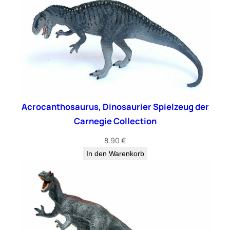
r
v
o
n
S
a
f
a
Acrocanthosaurus, Dinosaurier Spielzeug der
r
Carnegie Collection
i
L
8,90
€
t
In den Warenkorb
d
.
M
e
n
g