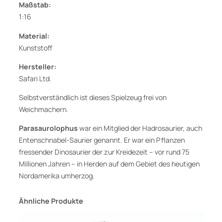
Maßstab:
i
1:16
-
S
Material:
c
Kunststoff
h
ä
Hersteller:
d
Safari Ltd.
e
Selbstverständlich ist dieses Spielzeug frei von
l
Weichmachern.
D
i
Parasaurolophus
war ein Mitglied der Hadrosaurier, auch
n
Entenschnabel-Saurier genannt. Er war ein Pflanzen
o
fressender Dinosaurier der zur Kreidezeit – vor rund 75
s
Millionen Jahren – in Herden auf dem Gebiet des heutigen
a
Nordamerika umherzog.
u
r
Ähnliche Produkte
i
e