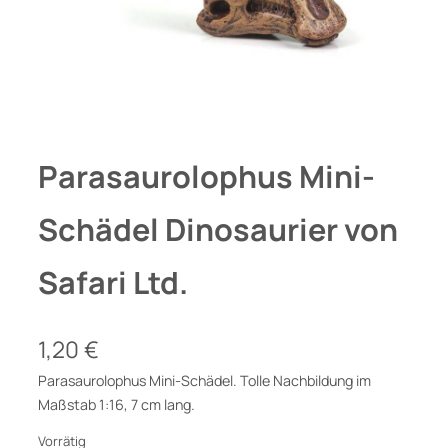
Parasaurolophus Mini-
Schädel Dinosaurier von
Safari Ltd.
1,20
€
Parasaurolophus Mini-Schädel. Tolle Nachbildung im
Maßstab 1:16, 7 cm lang.
Vorrätig