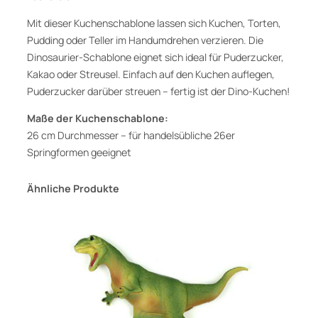
h
e
Mit dieser Kuchenschablone lassen sich Kuchen, Torten,
n
Pudding oder Teller im Handumdrehen verzieren. Die
s
Dinosaurier-Schablone eignet sich ideal für Puderzucker,
c
Kakao oder Streusel. Einfach auf den Kuchen auflegen,
h
Puderzucker darüber streuen – fertig ist der Dino-Kuchen!
a
Maße der Kuchenschablone:
b
26 cm Durchmesser – für handelsübliche 26er
l
Springformen geeignet
o
n
Ähnliche Produkte
e
,
D
i
n
o
P
a