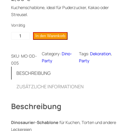
Kuchenschablone, ideal für Puderzucker, Kakao oder
Streusel.
Vorrätig
D
In den Warenkorb
i
n
Category:
Dino-
Tags:
Dekoration
, 
SKU:
MO-DD-
o
Party
Party
005
s
a
BESCHREIBUNG
u
r
ZUSÄTZLICHE INFORMATIONEN
i
e
Beschreibung
r
K
u
Dinosaurier-Schablone
für Kuchen, Torten und andere
c
Leckereien