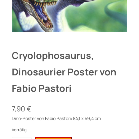
Cryolophosaurus,
Dinosaurier Poster von
Fabio Pastori
7,90
€
Dino-Poster von Fabio Pastori: 84,1 x 59,4 cm
Vorrätig