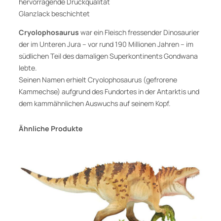
hervorragende Druckqualität
o
Glanzlack beschichtet
s
a
Cryolophosaurus
war ein Fleisch fressender Dinosaurier
u
der im Unteren Jura – vor rund 190 Millionen Jahren – im
r
südlichen Teil des damaligen Superkontinents Gondwana
i
lebte.
e
Seinen Namen erhielt Cryolophosaurus (gefrorene
r
Kammechse) aufgrund des Fundortes in der Antarktis und
P
dem kammähnlichen Auswuchs auf seinem Kopf.
o
s
Ähnliche Produkte
t
e
r
v
o
n
F
a