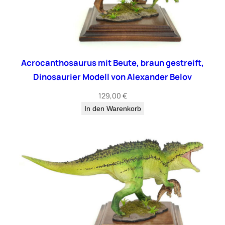
b
i
o
P
a
Acrocanthosaurus mit Beute, braun gestreift,
s
Dinosaurier Modell von Alexander Belov
t
o
129,00
€
r
In den Warenkorb
i
M
e
n
g
e