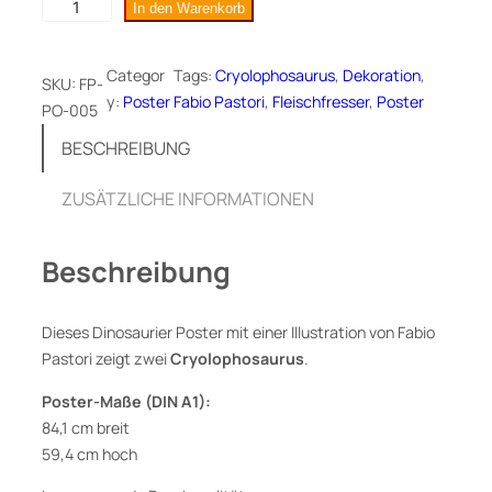
C
In den Warenkorb
r
y
Categor
Tags:
Cryolophosaurus
, 
Dekoration
, 
SKU:
FP-
o
y:
Poster
Fabio Pastori
, 
Fleischfresser
, 
Poster
PO-005
l
o
BESCHREIBUNG
p
h
ZUSÄTZLICHE INFORMATIONEN
o
s
Beschreibung
a
u
r
Dieses Dinosaurier Poster mit einer Illustration von Fabio
u
Pastori zeigt zwei
Cryolophosaurus
.
s
,
Poster-Maße (DIN A1):
D
84,1 cm breit
i
59,4 cm hoch
n