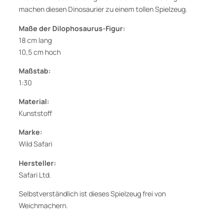
D
machen diesen Dinosaurier zu einem tollen Spielzeug.
i
n
Maße der Dilophosaurus-Figur:
o
18 cm lang
s
10,5 cm hoch
a
Maßstab:
u
1:30
r
i
Material:
e
Kunststoff
r
Marke:
F
Wild Safari
i
g
Hersteller:
u
Safari Ltd.
r
Selbstverständlich ist dieses Spielzeug frei von
v
Weichmachern.
o
n