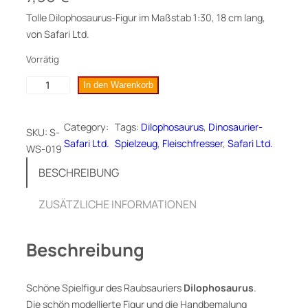
Tolle Dilophosaurus-Figur im Maßstab 1:30, 18 cm lang,
von Safari Ltd.
Vorrätig
D
In den Warenkorb
i
l
Category:
Tags:
Dilophosaurus
, 
Dinosaurier-
SKU:
S-
o
Safari Ltd.
Spielzeug
, 
Fleischfresser
, 
Safari Ltd.
WS-019
p
h
BESCHREIBUNG
o
s
ZUSÄTZLICHE INFORMATIONEN
a
u
Beschreibung
r
u
s
Schöne Spielfigur des Raubsauriers
Dilophosaurus
.
,
Die schön modellierte Figur und die Handbemalung