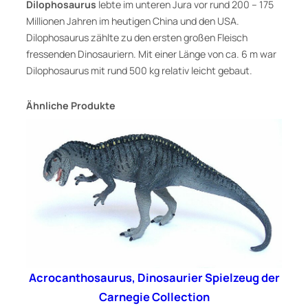
Dilophosaurus
lebte im unteren Jura vor rund 200 – 175
S
Millionen Jahren im heutigen China und den USA.
a
Dilophosaurus zählte zu den ersten großen Fleisch
f
fressenden Dinosauriern. Mit einer Länge von ca. 6 m war
a
Dilophosaurus mit rund 500 kg relativ leicht gebaut.
r
i
Ähnliche Produkte
L
t
d
.
M
e
n
g
e
Acrocanthosaurus, Dinosaurier Spielzeug der
Carnegie Collection