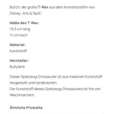
u
Butch, der große
T-Rex
aus dem Animationsfilm von
s
Disney ‚Arlo & Spot‘.
A
r
Maße des T-Rex:
l
19,5 cm lang
o
11 cm hoch
&
Material:
S
Kunststoff
p
o
Hersteller:
t
Bullyland
,
Dieser Spielzeug-Dinosaurier ist aus massiven Kunststoff
D
hergestellt und handkoloriert.
i
Der Kunststoff dieses Spielzeug-Dinosauriers ist frei von
n
Weichmachern.
o
s
a
Ähnliche Produkte
u