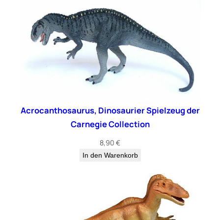
r
i
e
r
S
p
i
e
l
Acrocanthosaurus, Dinosaurier Spielzeug der
z
Carnegie Collection
e
u
8,90
€
g
In den Warenkorb
v
o
n
B
u