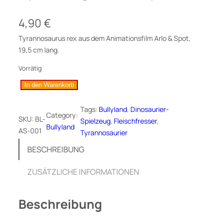
4,90
€
Tyrannosaurus rex aus dem Animationsfilm Arlo & Spot,
19,5 cm lang.
Vorrätig
B
In den Warenkorb
u
t
Tags:
Bullyland
, 
Dinosaurier-
Category:
SKU:
BL-
c
Spielzeug
, 
Fleischfresser
, 
Bullyland
AS-001
h
Tyrannosaurier
,
BESCHREIBUNG
T
-
ZUSÄTZLICHE INFORMATIONEN
R
e
Beschreibung
x
a