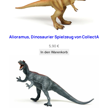
l
l
y
l
a
n
d
Alioramus, Dinosaurier Spielzeug von CollectA
M
5,90
€
e
In den Warenkorb
n
g
e