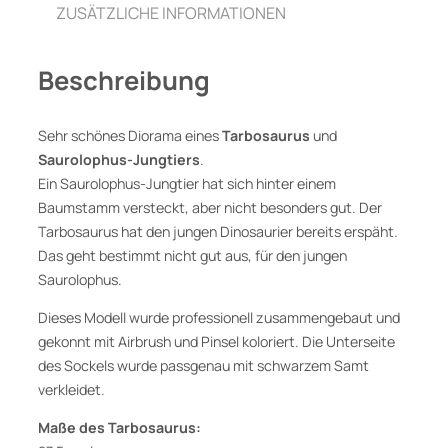
u
ZUSÄTZLICHE INFORMATIONEN
s
&
Beschreibung
S
a
u
Sehr schönes Diorama eines
Tarbosaurus
und
r
Saurolophus-Jungtiers
.
o
Ein Saurolophus-Jungtier hat sich hinter einem
l
Baumstamm versteckt, aber nicht besonders gut. Der
o
Tarbosaurus hat den jungen Dinosaurier bereits erspäht.
p
Das geht bestimmt nicht gut aus, für den jungen
h
Saurolophus.
u
Dieses Modell wurde professionell zusammengebaut und
s
gekonnt mit Airbrush und Pinsel koloriert. Die Unterseite
J
des Sockels wurde passgenau mit schwarzem Samt
u
verkleidet.
n
g
Maße des Tarbosaurus:
t