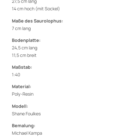
27,5 cm lang
i
14 cm hoch (mit Sockel)
e
Maße des Saurolophus:
r
7 cm lang
,
D
Bodenplatte:
i
24,5 cm lang
o
11,5 cm breit
r
a
Maßstab:
m
1:40
a
Material:
v
Poly-Resin
o
n
Modell:
S
Shane Foulkes
h
Bemalung:
a
Michael Kampa
n