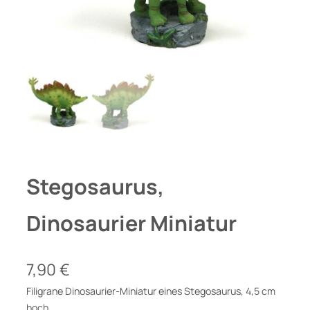
Stegosaurus,
Dinosaurier Miniatur
7,90
€
Filigrane Dinosaurier-Miniatur eines Stegosaurus, 4,5 cm
hoch.