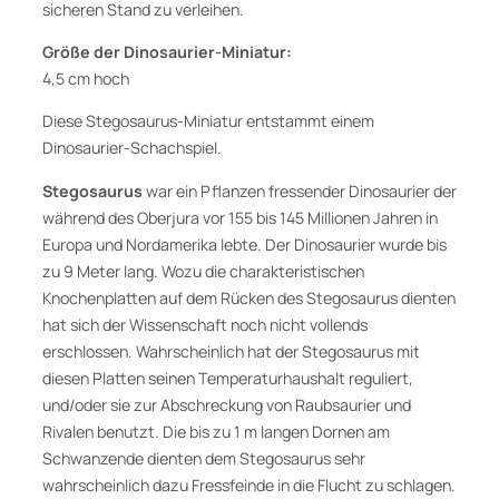
s
sicheren Stand zu verleihen.
a
Größe der Dinosaurier-Miniatur:
u
4,5 cm hoch
r
i
Diese Stegosaurus-Miniatur entstammt einem
e
Dinosaurier-Schachspiel.
r
Stegosaurus
war ein Pflanzen fressender Dinosaurier der
M
während des Oberjura vor 155 bis 145 Millionen Jahren in
i
Europa und Nordamerika lebte. Der Dinosaurier wurde bis
n
zu 9 Meter lang. Wozu die charakteristischen
i
Knochenplatten auf dem Rücken des Stegosaurus dienten
a
hat sich der Wissenschaft noch nicht vollends
t
erschlossen. Wahrscheinlich hat der Stegosaurus mit
u
diesen Platten seinen Temperaturhaushalt reguliert,
r
und/oder sie zur Abschreckung von Raubsaurier und
M
Rivalen benutzt. Die bis zu 1 m langen Dornen am
e
Schwanzende dienten dem Stegosaurus sehr
n
wahrscheinlich dazu Fressfeinde in die Flucht zu schlagen.
g