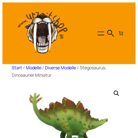
Zum
Inhalt
springen
Start
/
Modelle
/
Diverse Modelle
/ Stegosaurus,
Dinosaurier Miniatur