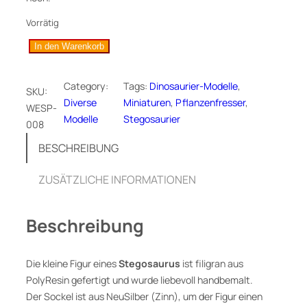
Vorrätig
S
In den Warenkorb
t
e
Category:
Tags:
Dinosaurier-Modelle
, 
SKU:
g
Diverse
Miniaturen
, 
Pflanzenfresser
, 
WESP-
o
Modelle
Stegosaurier
008
s
a
BESCHREIBUNG
u
r
ZUSÄTZLICHE INFORMATIONEN
u
s
Beschreibung
,
D
i
Die kleine Figur eines
Stegosaurus
ist filigran aus
n
PolyResin gefertigt und wurde liebevoll handbemalt.
o
Der Sockel ist aus NeuSilber (Zinn), um der Figur einen