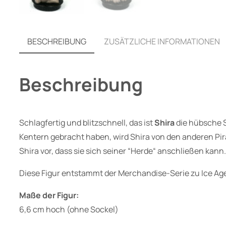
BESCHREIBUNG
ZUSÄTZLICHE INFORMATIONEN
Beschreibung
Schlagfertig und blitzschnell, das ist
Shira
die hübsche 
Kentern gebracht haben, wird Shira von den anderen Pirat
Shira vor, dass sie sich seiner “Herde“ anschließen ka
Diese Figur entstammt der Merchandise-Serie zu Ice Age 
Maße der Figur:
6,6 cm hoch (ohne Sockel)