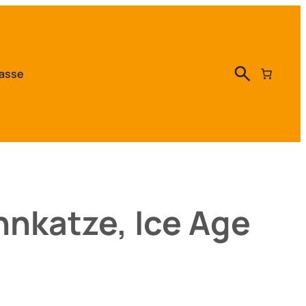
asse
hnkatze, Ice Age