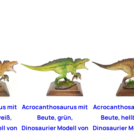
e
T
o
p
p
e
r
M
e
n
g
e
us mit
Acrocanthosaurus mit
Acrocanthosa
eiß,
Beute, grün,
Beute, hell
ll von
Dinosaurier Modell von
Dinosaurier M