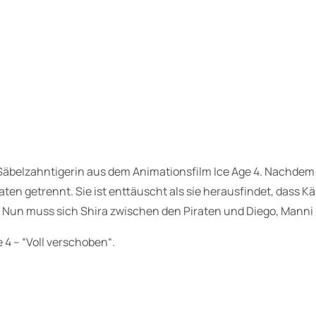
l
z
a
h
n
k
a
t
z
Säbelzahntigerin aus dem Animationsfilm Ice Age 4. Nachdem 
e
en getrennt. Sie ist enttäuscht als sie herausfindet, dass Käp
,
nn. Nun muss sich Shira zwischen den Piraten und Diego, Mann
I
4 – “Voll verschoben“.
c
e
A
g