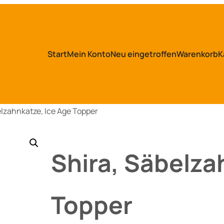
Start
Mein Konto
Neu eingetroffen
Warenkorb
K
elzahnkatze, Ice Age Topper
Shira, Säbelza
Topper