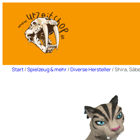
Zum
Inhalt
springen
Start
/
Spielzeug & mehr
/
Diverse Hersteller
/ Shira, Säb