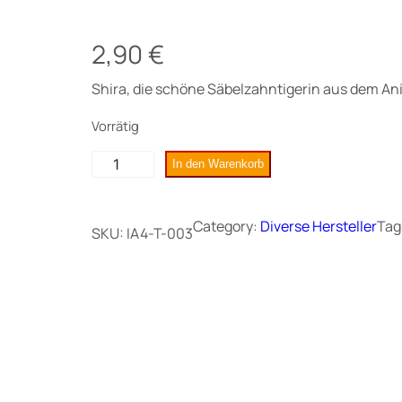
2,90
€
Shira, die schöne Säbelzahntigerin aus dem Ani
Vorrätig
S
In den Warenkorb
h
i
Category:
Diverse Hersteller
Tag
SKU:
IA4-T-003
r
a
,
S
ä
b
e