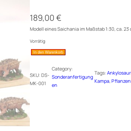
189,00
€
Modell eines Saichania im Maßstab 1:30, ca. 23 
Vorrätig
S
In den Warenkorb
a
Category:
i
Tags:
Ankylosaur
SKU:
DS-
Sonderanfertigung
c
Kampa
, 
Pflanzen
MK-001
en
h
a
n
i
a
,