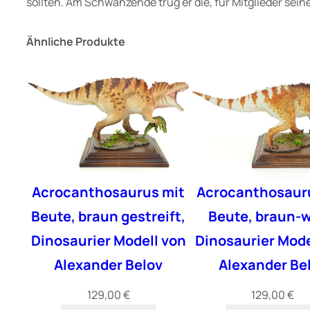
sollten. Am Schwanzende trug er die, für Mitglieder sein
Ähnliche Produkte
Acrocanthosaurus mit
Acrocanthosaur
Beute, braun gestreift,
Beute, braun-w
Dinosaurier Modell von
Dinosaurier Mode
Alexander Belov
Alexander Be
129,00
€
129,00
€