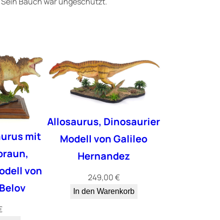
e. Sein Bauch war ungeschützt.
Allosaurus, Dinosaurier
urus mit
Modell von Galileo
braun,
Hernandez
odell von
249,00
€
Belov
In den Warenkorb
€