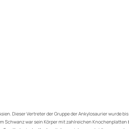
l
v
o
n
D
a
v
i
d
S
i
l
v
a
Asien. Dieser Vertreter der Gruppe der Ankylosaurier wurde bis
M
m Schwanz war sein Körper mit zahlreichen Knochenplatten b
e