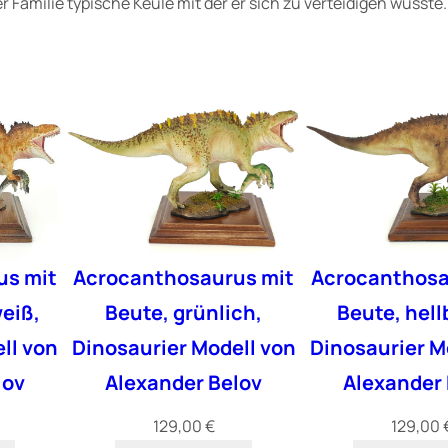
er Familie typische Keule mit der er sich zu verteidigen wusst
n
g
e
us mit
Acrocanthosaurus mit
Acrocanthosa
eiß,
Beute, grünlich,
Beute, hell
ll von
Dinosaurier Modell von
Dinosaurier M
lov
Alexander Belov
Alexander 
129,00
€
129,00