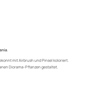
D
i
n
o
s
a
u
r
ania
.
i
onnt mit Airbrush und Pinsel koloriert.
e
granen Diorama-Pflanzen gestaltet.
r
M
o
d
e
l