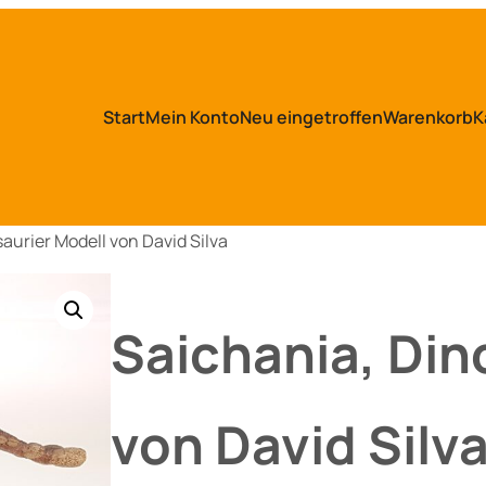
Start
Mein Konto
Neu eingetroffen
Warenkorb
K
aurier Modell von David Silva
Saichania, Din
von David Silv