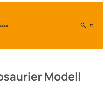
asse
osaurier Modell
a