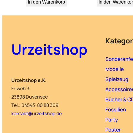
In den Warenkorb
In den Warenko
Kategor
Urzeitshop
Sonderanfe
Modelle
Spielzeug
Urzeitshop e.K.
Friweh 3
Accessoire
23898 Duvensee
Bücher & C
Tel.: 04543-80 88 369
Fossilien
kontakt@urzeitshop.de
Party
Poster