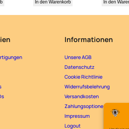
rb
In den Warenkorb
In den Ware
ien
Informationen
rtigungen
Unsere AGB
Datenschutz
Cookie Richtlinie
s
Widerrufsbelehrung
Ds
Versandkosten
Zahlungsoptionen
Impressum
Logout