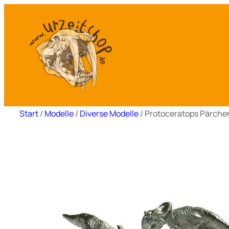
Zum
Inhalt
springen
Start
/
Modelle
/
Diverse Modelle
/ Protoceratops Pärchen