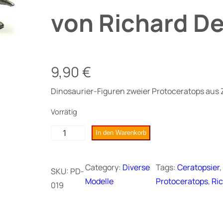
von Richard D
9,90
€
Dinosaurier-Figuren zweier Protoceratops aus Z
Vorrätig
P
In den Warenkorb
r
o
Category:
Diverse
Tags:
Ceratopsier
,
SKU:
PD-
t
Modelle
Protoceratops
, 
Ri
019
o
c
e