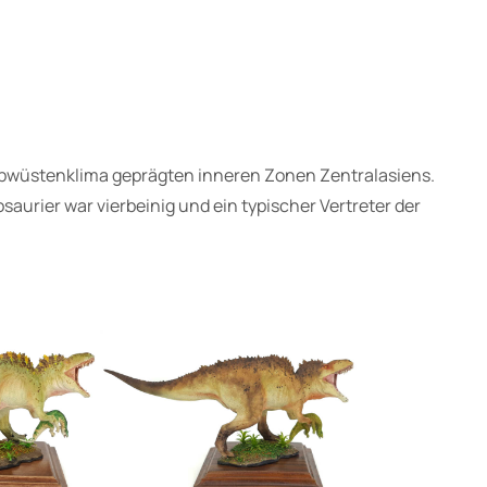
Halbwüstenklima geprägten inneren Zonen Zentralasiens.
aurier war vierbeinig und ein typischer Vertreter der