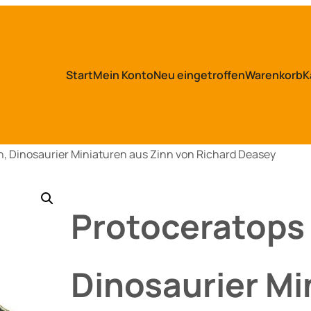
Start
Mein Konto
Neu eingetroffen
Warenkorb
K
, Dinosaurier Miniaturen aus Zinn von Richard Deasey
Protoceratops
Dinosaurier Mi