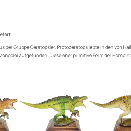
n
o
s
a
efert.
u
r
aus der Gruppe Ceratopsier. Protoceratops lebte in den von 
i
Mongolei aufgefunden. Diese eher primitive Form der Horndinos
e
r
M
i
n
i
a
t
u