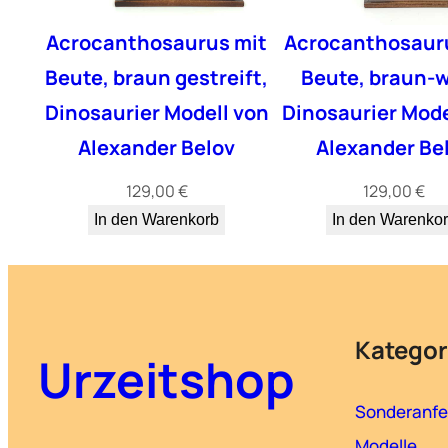
Acrocanthosaurus mit
Acrocanthosaur
Beute, braun gestreift,
Beute, braun-w
Dinosaurier Modell von
Dinosaurier Mode
Alexander Belov
Alexander Be
129,00
€
129,00
€
In den Warenkorb
In den Warenko
Kategor
Urzeitshop
Sonderanfe
Modelle