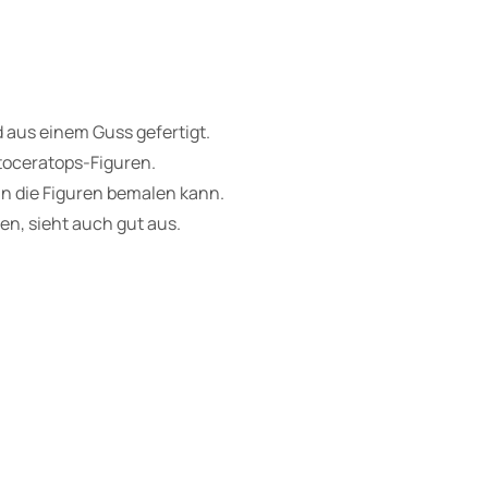
r
a
t
o
d aus einem Guss gefertigt.
p
toceratops-Figuren.
s
an die Figuren bemalen kann.
P
en, sieht auch gut aus.
ä
r
c
h
e
n
,
D
i