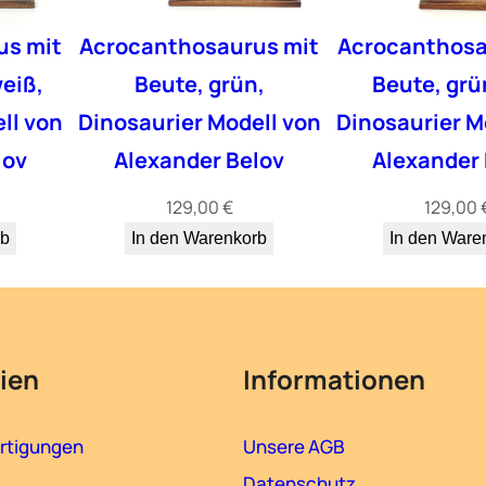
r
us mit
Acrocanthosaurus mit
Acrocanthosa
e
n
eiß,
Beute, grün,
Beute, grü
a
ll von
Dinosaurier Modell von
Dinosaurier M
u
lov
Alexander Belov
Alexander 
s
Z
129,00
€
129,00
i
rb
In den Warenkorb
In den Ware
n
n
v
o
ien
Informationen
n
R
i
rtigungen
Unsere AGB
c
Datenschutz