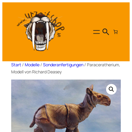
Zum
Inhalt
springen
Start
/
Modelle
/
Sonderanfertigungen
/ Paraceratherium,
Modell von Richard Deasey