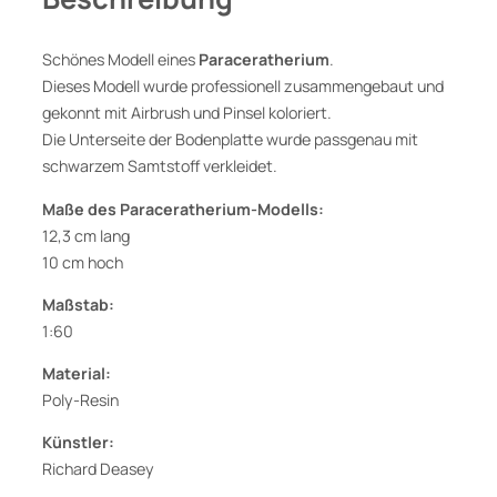
i
u
m
Schönes Modell eines
Paraceratherium
.
,
Dieses Modell wurde professionell zusammengebaut und
M
gekonnt mit Airbrush und Pinsel koloriert.
o
Die Unterseite der Bodenplatte wurde passgenau mit
d
schwarzem Samtstoff verkleidet.
e
Maße des Paraceratherium-Modells:
l
12,3 cm lang
l
10 cm hoch
v
o
Maßstab:
n
1:60
R
Material:
i
Poly-Resin
c
h
Künstler:
a
Richard Deasey
r