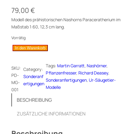
79,00
€
Modell des prähistorischen Nashorns Paraceratherium im
Maßstab 1:60, 12,3 cm lang.
Vorrätig
P
In den Warenkorb
a
r
Tags:
Martin Garratt
, 
Nashörner
, 
SKU:
Category:
a
Pflanzenfresser
, 
Richard Deasey
, 
PD-
Sonderanf
c
Sonderanfertigungen
, 
Ur-Säugetier-
MG-
ertigungen
e
Modelle
001
r
a
BESCHREIBUNG
t
h
ZUSÄTZLICHE INFORMATIONEN
e
r
Beschreibung