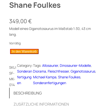
Shane Foulkes
349,00
€
Modell eines Giganotosaurus im Maßstab 1:30, 43 cm
lang.
Vorrätig
G
In den Warenkorb
i
g
Category:
Tags:
Allosaurier
, 
Dinosaurier-Modelle
, 
SKU:
a
Sonderan
Diorama
, 
Fleischfresser
, 
Giganotosaurus
, 
SF-
n
fertigung
Michael Kampa
, 
Shane Foulkes
, 
MK-
o
en
Sonderanfertigungen
014
t
o
BESCHREIBUNG
s
a
ZUSÄTZLICHE INFORMATIONEN