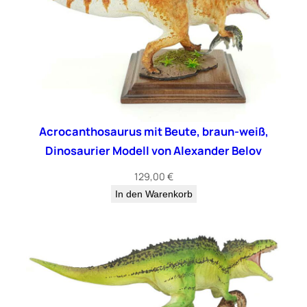
e
n
g
e
Acrocanthosaurus mit Beute, braun-weiß,
Dinosaurier Modell von Alexander Belov
129,00
€
In den Warenkorb