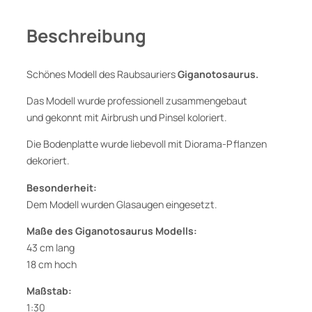
u
r
Beschreibung
u
s
,
Schönes Modell des Raubsauriers
Giganotosaurus.
D
Das Modell wurde professionell zusammengebaut
i
und gekonnt mit Airbrush und Pinsel koloriert.
n
o
Die Bodenplatte wurde liebevoll mit Diorama-Pflanzen
s
dekoriert.
a
Besonderheit:
u
Dem Modell wurden Glasaugen eingesetzt.
r
i
Maße des Giganotosaurus Modells:
e
43 cm lang
r
18 cm hoch
M
o
Maßstab:
d
1:30