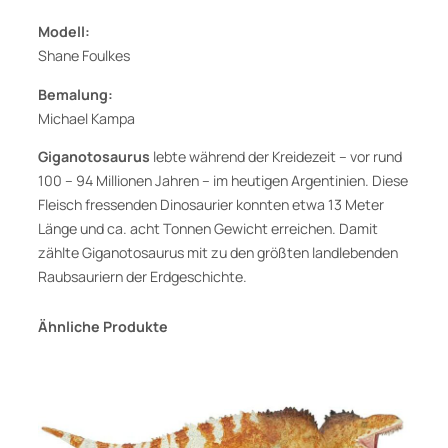
e
Modell:
l
Shane Foulkes
l
v
Bemalung:
o
Michael Kampa
n
Giganotosaurus
lebte während der Kreidezeit – vor rund
S
100 – 94 Millionen Jahren – im heutigen Argentinien. Diese
h
Fleisch fressenden Dinosaurier konnten etwa 13 Meter
a
Länge und ca. acht Tonnen Gewicht erreichen. Damit
n
zählte Giganotosaurus mit zu den größten landlebenden
e
Raubsauriern der Erdgeschichte.
F
o
u
Ähnliche Produkte
l
k
e
s
M