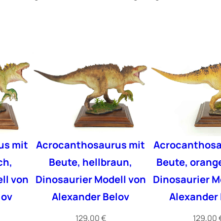
us mit
Acrocanthosaurus mit
Acrocanthosa
ch,
Beute, hellbraun,
Beute, orang
ll von
Dinosaurier Modell von
Dinosaurier M
lov
Alexander Belov
Alexander 
129,00
€
129,00