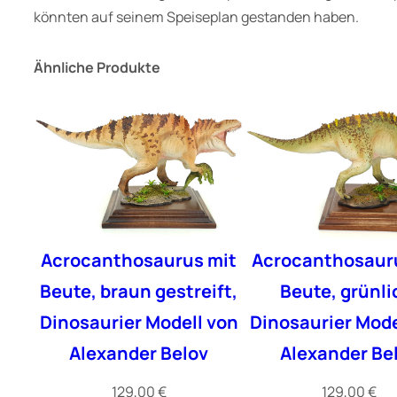
könnten auf seinem Speiseplan gestanden haben.
Ähnliche Produkte
Acrocanthosaurus mit
Acrocanthosaur
Beute, braun gestreift,
Beute, grünli
Dinosaurier Modell von
Dinosaurier Mode
Alexander Belov
Alexander Be
129,00
€
129,00
€