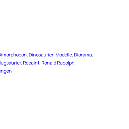
Dimorphodon
, 
Dinosaurier-Modelle
, 
Diorama
, 
lugsaurier
, 
Repaint
, 
Ronald Rudolph
, 
ungen