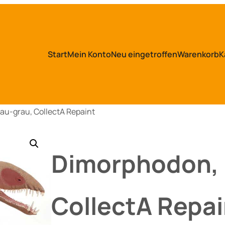
Start
Mein Konto
Neu eingetroffen
Warenkorb
K
au-grau, CollectA Repaint
Dimorphodon, 
CollectA Repai