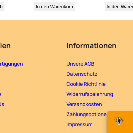
rb
In den Warenkorb
In den Ware
ien
Informationen
rtigungen
Unsere AGB
Datenschutz
Cookie Richtlinie
s
Widerrufsbelehrung
Ds
Versandkosten
Zahlungsoptionen
Impressum