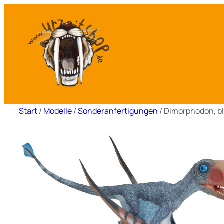
Zum
Inhalt
springen
Start
/
Modelle
/
Sonderanfertigungen
/ Dimorphodon, bl