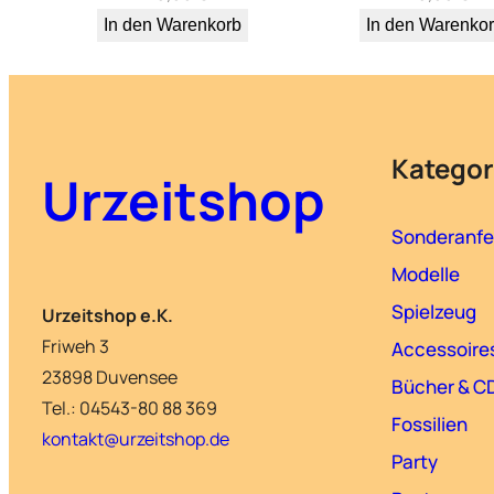
In den Warenkorb
In den Warenko
Kategor
Urzeitshop
Sonderanfe
Modelle
Spielzeug
Urzeitshop e.K.
Friweh 3
Accessoire
23898 Duvensee
Bücher & C
Tel.: 04543-80 88 369
Fossilien
kontakt@urzeitshop.de
Party