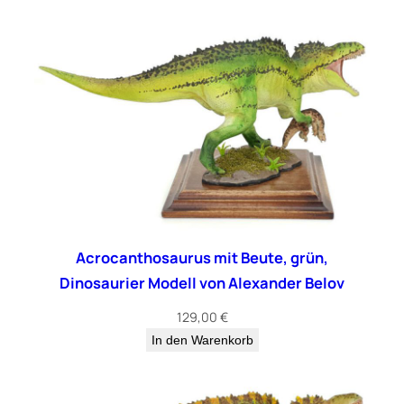
n
F
a
v
o
r
i
t
e
C
o
.
Acrocanthosaurus mit Beute, grün,
L
Dinosaurier Modell von Alexander Belov
t
d
129,00
€
.
In den Warenkorb
M
e
n