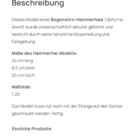
Beschreibung
-
H
a
Dieses Modell eines
Bogenstirn-Hammerhais
(
Sphyrna
m
lewini
) wurde wissenschaftlich akkurat geformt und
m
besticht durch seine natürliche Körperhaltung und
e
Farbgebung.
r
h
Maße des Hammerhai-Modells:
a
24 cm lang
i
8,5 cm breit
,
20 cm hoch
M
Maßstab:
o
1:20
d
e
Das Modell muss nur noch mit der Stange auf den Sockel
l
geschraubt werden, fertig.
l
v
Ähnliche Produkte
o