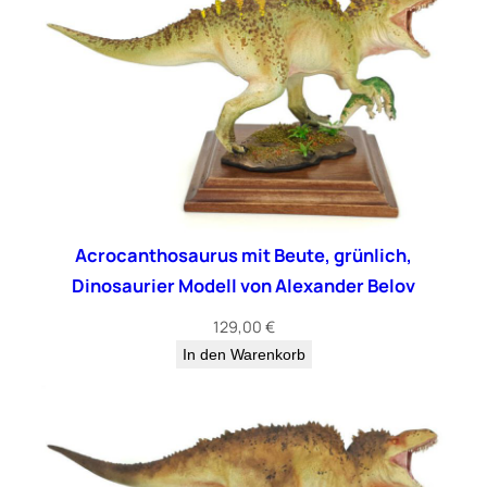
g
e
Acrocanthosaurus mit Beute, grünlich,
Dinosaurier Modell von Alexander Belov
129,00
€
In den Warenkorb