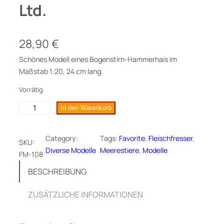
Ltd.
28,90
€
Schönes Modell eines Bogenstirn-Hammerhais im
Maßstab 1:20, 24 cm lang.
Vorrätig
B
In den Warenkorb
o
g
Category:
Tags:
Favorite
, 
Fleischfresser
, 
SKU:
e
Diverse Modelle
Meerestiere
, 
Modelle
FM-108
n
s
BESCHREIBUNG
t
i
ZUSÄTZLICHE INFORMATIONEN
r
n