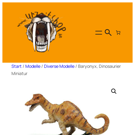
Zum
Inhalt
springen
Start
/
Modelle
/
Diverse Modelle
/ Baryonyx, Dinosaurier
Miniatur