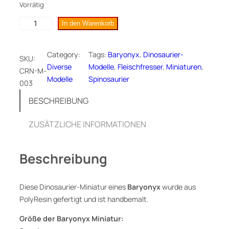
Vorrätig
B
In den Warenkorb
a
r
Category:
Tags:
Baryonyx
, 
Dinosaurier-
SKU:
y
Diverse
Modelle
, 
Fleischfresser
, 
Miniaturen
, 
CRN-M-
o
Modelle
Spinosaurier
003
n
y
BESCHREIBUNG
x
,
ZUSÄTZLICHE INFORMATIONEN
D
i
Beschreibung
n
o
s
Diese Dinosaurier-Miniatur eines
Baryonyx
wurde aus
a
PolyResin gefertigt und ist handbemalt.
u
r
Größe der Baryonyx Miniatur: