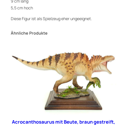
i
9 cm lang
e
5,5 cm hoch
r
Diese Figur ist als Spielzeug eher ungeeignet.
M
i
Ähnliche Produkte
n
i
a
t
u
r
M
e
n
g
e
Acrocanthosaurus mit Beute, braun gestreift,