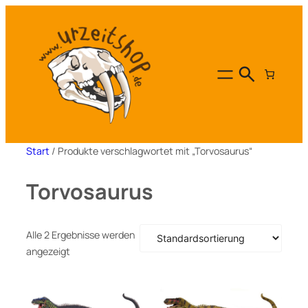
Zum
Inhalt
springen
Start
/ Produkte verschlagwortet mit „Torvosaurus“
Torvosaurus
Alle 2 Ergebnisse werden
angezeigt