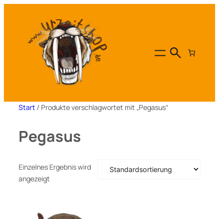
Zum
Inhalt
springen
Start
/ Produkte verschlagwortet mit „Pegasus“
Pegasus
Einzelnes Ergebnis wird
angezeigt