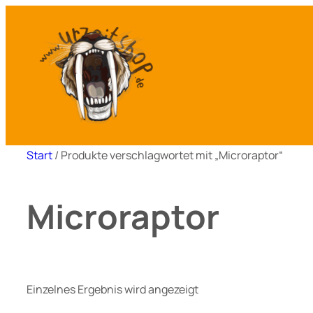
Zum
Inhalt
springen
Start
/ Produkte verschlagwortet mit „Microraptor“
Microraptor
Einzelnes Ergebnis wird angezeigt