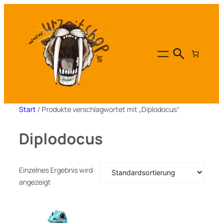
Zum
Inhalt
springen
Start
/ Produkte verschlagwortet mit „Diplodocus“
Diplodocus
Einzelnes Ergebnis wird
angezeigt