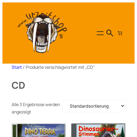
Zum
Inhalt
springen
Start
/ Produkte verschlagwortet mit „CD“
CD
Alle 3 Ergebnisse werden
angezeigt