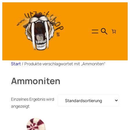
Zum
Inhalt
springen
Start
/ Produkte verschlagwortet mit „Ammoniten“
Ammoniten
Einzelnes Ergebnis wird
angezeigt