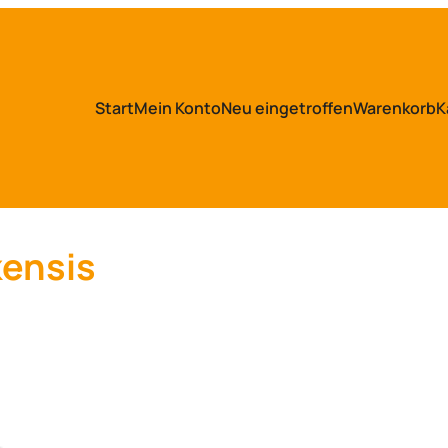
Start
Mein Konto
Neu eingetroffen
Warenkorb
K
ensis