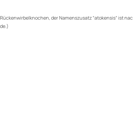
r Rückenwirbelknochen, der Namenszusatz “atokensis“ ist na
de.)