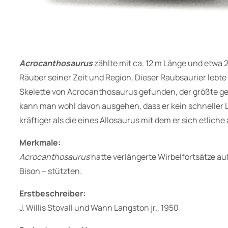
Acrocanthosaurus
zählte mit ca. 12 m Länge und etwa
Räuber seiner Zeit und Region. Dieser Raubsaurier lebte
Skelette von Acrocanthosaurus gefunden, der größte ge
kann man wohl davon ausgehen, dass er kein schneller 
kräftiger als die eines Allosaurus mit dem er sich etlich
Merkmale:
Acrocanthosaurus
hatte verlängerte Wirbelfortsätze a
Bison – stützten.
Erstbeschreiber:
J. Willis Stovall und Wann Langston jr., 1950